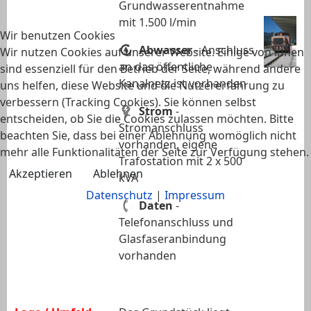
Grundwasserentnahme
mit 1.500 l/min
Wir benutzen Cookies
Abwasser
- Anschluss
Wir nutzen Cookies auf unserer Website. Einige von ihnen
an das öffentliche
sind essenziell für den Betrieb der Seite, während andere
Kanalnetz ist vorhanden
uns helfen, diese Website und die Nutzererfahrung zu
verbessern (Tracking Cookies). Sie können selbst
Strom
-
entscheiden, ob Sie die Cookies zulassen möchten. Bitte
Stromanschluss
beachten Sie, dass bei einer Ablehnung womöglich nicht
vorhanden, eigene
mehr alle Funktionalitäten der Seite zur Verfügung stehen.
Trafostation mit 2 x 500
Akzeptieren
Ablehnen
kVA
Datenschutz
|
Impressum
Daten
-
Telefonanschluss und
Glasfaseranbindung
vorhanden